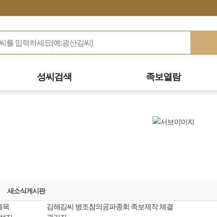
성씨검색
족보열람
새소식게시판
제목
김해김씨 병조참의공파종회 족보제작 체결