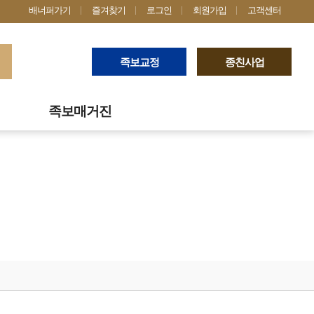
배너퍼가기
즐겨찾기
로그인
회원가입
고객센터
족보교정
종친사업
족보매거진