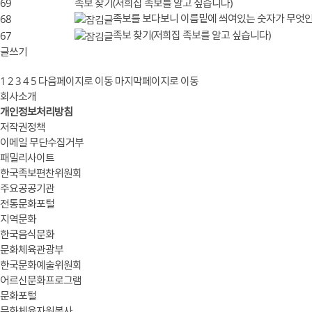
69
족보 찾기(저희집 족보를 알고 싶습니다)
족보를 보다보니 이름밑에 씌여있는 숫자가 무엇인지
68
족보 찾기(저희집 족보를 알고 싶습니다)
67
글쓰기
1
2
3
4
5
다음페이지로 이동
마지막페이지로 이동
회사소개
개인정보처리방침
저작권정책
이메일 무단수집거부
패밀리사이트
한국족보편찬위원회
주요공공기관
전통문화포털
지역문화
한국음식문화
문화체육관광부
한국문화예술위원회
어르신문화프로그램
문화포털
문화체육자원봉사