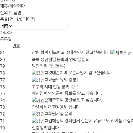
제휴/계약현황
질의 및 답변
총
81
건 :
1/6
페이지
가나다
등록일
번호
창원 황씨 어느파고 몇대손인지 알고싶습니다
81
80
족보 생년월일 음력과 양력일 문의
79
탐진최씨 족보등록?
몇대손이며 무슨파인지 알고싶습니다
78
묘금도유씨[강릉]
77
76
고구려 시대 인동 장씨 족보
75
예천임씨 양양군파 족보를 알고 싶습니다.
제주고씨 항렬을 알고 싶습니다.
74
73
안녕하세요 칠원윤씨 입니다
회원가입 문의
72
김해김씨 경파인거 같은데 유튜브 보고 여쭙고 싶어서
71
70
절강팽씨입니다