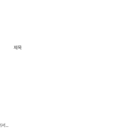
제목
...