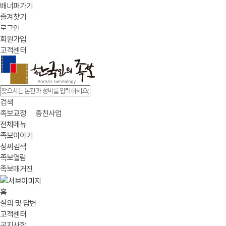
배너퍼가기
즐겨찾기
로그인
회원가입
고객센터
검색
족보교정
종친사업
전체메뉴
족보이야기
성씨검색
족보열람
족보매거진
홈
질의 및 답변
고객센터
공지사항