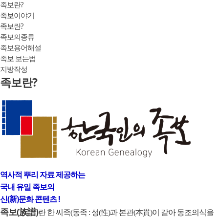
족보란?
족보이야기
족보란?
족보의종류
족보용어해설
족보 보는법
지방작성
족보란?
역사적 뿌리 자료 제공하는
국내 유일 족보의
신(新)문화 콘텐츠 !
족보(族譜)
란 한 씨족(동족 : 성(性)과 본관(本貫)이 같아 동조의식을