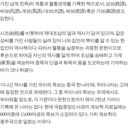
가진 남계 친족)의 계통과 혈통관계를 기록한 책으로서, 성보(姓譜),
씨보(氏譜), 계보(系譜), 대보(大譜), 세보(世譜) 혹은 가보(家譜)로도
읽힌다.
시조(始祖)를 비롯하여 역대조상의 얼과 역사가 담겨 있으며, 같은
성씨를 가진 사람들이 실려 있어 나와 집안의 뿌리를 알 수 있는 한
집안의 역사책이다. 따라서 혈통을 실증하는 귀중한 문헌이므로
후손으로 하여금 자신의 역사를 알게 하여 조상을 숭배하고 가계
(家系)을 계승하며 종족의 단결과 화목의 풍을 도모하는데 기여하는
바가 크다 하겠다.
기나긴 역사를 가진 우리의 족보는 중국 한나라 때, 우리나라는 고려
때 등장한 것으로 유래된다. 그 중 우리나라 족보는 외국에서도
부러워할 정도로, 각 가문마다 문헌으로까지 엮어 2천년 가까이
기록해 온 나라는 없다. 현재 국립중앙도서관의 계보학 자료실에는
600여종에 13,000여권의 족보가 소장되어 있다. 가히 계보학의
종주국으로 일컫는 이유다.