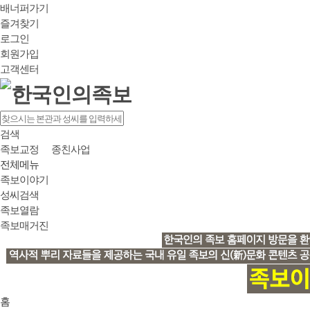
배너퍼가기
즐겨찾기
로그인
회원가입
고객센터
검색
족보교정
종친사업
전체메뉴
족보이야기
성씨검색
족보열람
족보매거진
홈