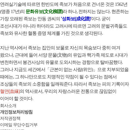
연려실기술에 따르면 한반도에 족보가 처음으로 건너온 것은 1562년
문화유보(文化柳譜)
(명종 17년)의
라 하나, 전하지는 않는다. 현존하는
'성화보(成化譜)'
가장 오래된 족보는 안동 권씨의
이다. 굳이
조선시대가 아니라 하더라도 고려사에 따르면 고려의 문벌귀족들도
족보와 유사한 혈통 증명 체계를 가진 것으로 생각된다.
지난 역사에서 족보는 집안의 보물로 자신의 목숨보다 중히 여겨
왔으나, 근대에 들어 서양 문물(文物)의 유입과 핵가족 제도로 시대가
변천하면서 봉건사상의 유물로 도외시하는 경향으로 탈바꿈했다.
그러나 지금도 세간에서「근본이 없는 사람(위인)」으로 치부되었을
때에는, 그 하나만으로도 치명적인 약점이 될 수 있다는 점에서
조상들의 족보의 소중함을 일깨워준다. 따라서 족보는 피의 기록이자
혈연(血緣)
의 역사로서, 우리의 자랑스러운 전통으로 끊임없이
이어야 할 것이다.
회사소개
개인정보처리방침
저작권정책
이메일 무단수집거부