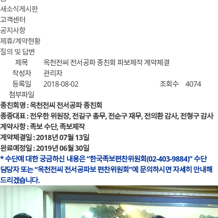
새소식게시판
고객센터
공지사항
제휴/계약현황
질의 및 답변
제목
옥천전씨 전서공파 종친회 파보제작 계약체결
작성자
관리자
등록일
2018-08-02
조회수
4074
첨부파일
종친회명 : 옥천전씨 전서공파 종친회
종중대표 : 전우한 위원장, 전길구 총무, 전순구 재무, 전의환 감사, 전형구 감사
계약사항 : 족보 수단, 족보제작
계약체결일 : 2018년 07월 13일
완료예정일 : 2019년 06월 30일
* 수단에 대한 궁금하신 내용은 “한국족보편찬위원회(02-403-9884)” 수단
담당자 또는 “옥천전씨 전서공파보 편찬위원회”에 문의하시면 자세히 안내해
드리겠습니다.