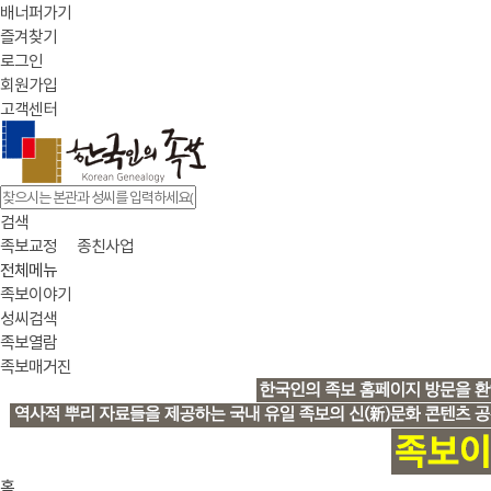
배너퍼가기
즐겨찾기
로그인
회원가입
고객센터
검색
족보교정
종친사업
전체메뉴
족보이야기
성씨검색
족보열람
족보매거진
홈