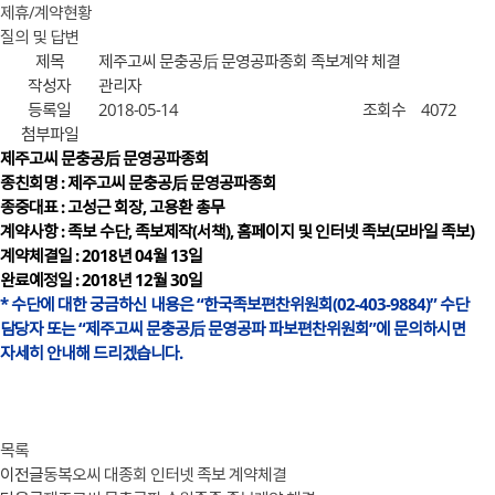
제휴/계약현황
질의 및 답변
제목
제주고씨 문충공后 문영공파종회 족보계약 체결
작성자
관리자
등록일
2018-05-14
조회수
4072
첨부파일
제주고씨 문충공后 문영공파종회
종친회명 : 제주고씨 문충공后 문영공파종회
종중대표 : 고성근 회장, 고용환 총무
계약사항 : 족보 수단, 족보제작(서책), 홈페이지 및 인터넷 족보(모바일 족보)
계약체결일 : 2018년 04월 13일
완료예정일 : 2018년 12월 30일
* 수단에 대한 궁금하신 내용은 “한국족보편찬위원회(02-403-9884)” 수단
담당자 또는 “제주고씨 문충공后 문영공파 파보편찬위원회”에 문의하시면
자세히 안내해 드리겠습니다.
목록
이전글
동복오씨 대종회 인터넷 족보 계약체결