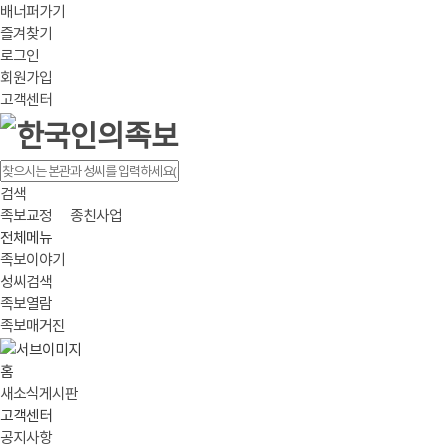
배너퍼가기
즐겨찾기
로그인
회원가입
고객센터
검색
족보교정
종친사업
전체메뉴
족보이야기
성씨검색
족보열람
족보매거진
홈
새소식게시판
고객센터
공지사항