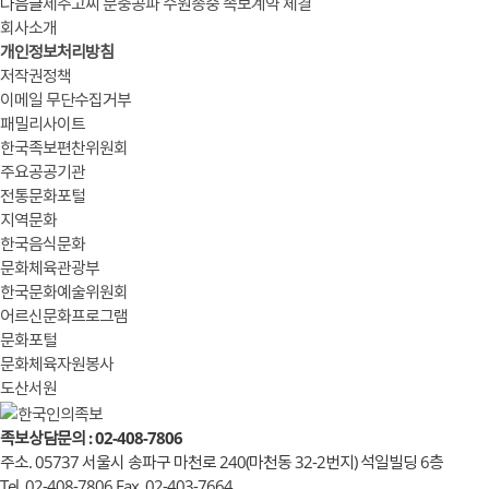
다음글
제주고씨 문충공파 수원종중 족보계약 체결
회사소개
개인정보처리방침
저작권정책
이메일 무단수집거부
패밀리사이트
한국족보편찬위원회
주요공공기관
전통문화포털
지역문화
한국음식문화
문화체육관광부
한국문화예술위원회
어르신문화프로그램
문화포털
문화체육자원봉사
도산서원
족보상담문의 : 02-408-7806
주소. 05737 서울시 송파구 마천로 240(마천동 32-2번지) 석일빌딩 6층
Tel. 02-408-7806 Fax. 02-403-7664