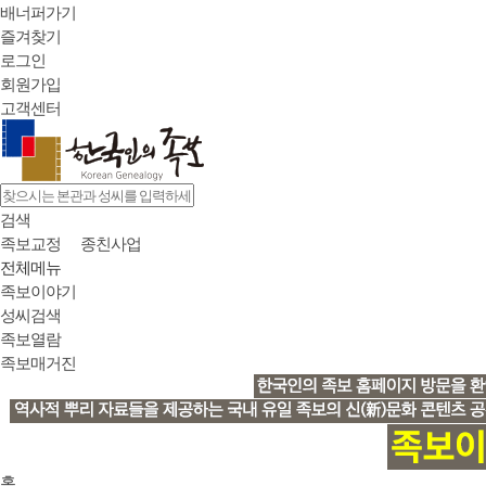
배너퍼가기
즐겨찾기
로그인
회원가입
고객센터
검색
족보교정
종친사업
전체메뉴
족보이야기
성씨검색
족보열람
족보매거진
홈