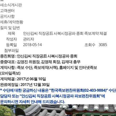
새소식게시판
고객센터
공지사항
제휴/계약현황
질의 및 답변
제목
안산김씨 직장공后 사복시정공파 종회 족보계약 체결
작성자
관리자
등록일
2018-05-14
조회수
3085
첨부파일
종친회명 : 안산김씨 직장공后 사복시정공파 종회
종중대표 : 김영진 위원장, 김영채 회장, 김제대 총무
계약사항 : 족보 수단, 족보제작(서책), 홈페이지 및 인터넷족보
(모바일족보)
계약체결 : 2017년 06월 10일
완료예정일 : 2017년 12월 30일
* 수단에 대한 궁금하신 내용은 “한국족보편찬위원회(02-403-9884)” 수단
담당자 또는 “안산김씨 직장공后 사복시정공파 파보편찬위원회”에
문의하시면 자세히 안내해 드리겠습니다.