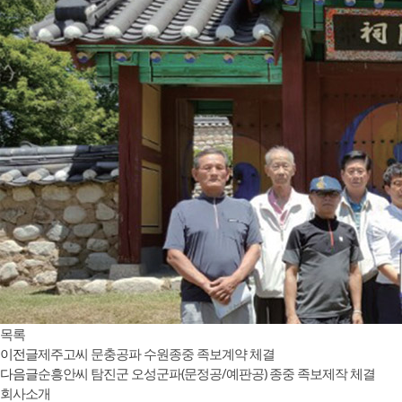
목록
이전글
제주고씨 문충공파 수원종중 족보계약 체결
다음글
순흥안씨 탐진군 오성군파(문정공/예판공) 종중 족보제작 체결
회사소개