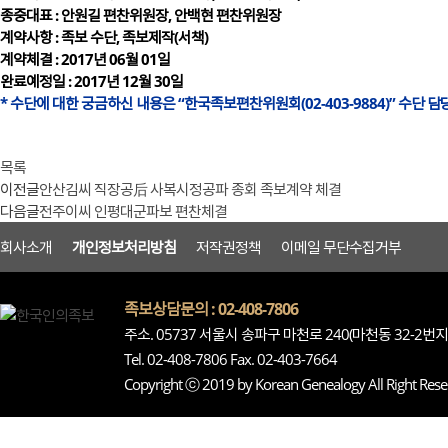
종중대표 : 안원길 편찬위원장, 안백현 편찬위원장
계약사항 : 족보 수단, 족보제작(서책)
계약체결 : 2017년 06월 01일
완료예정일 : 2017년 12월 30일
* 수단에 대한 궁금하신 내용은 “한국족보편찬위원회(02-403-9884)” 수
목록
이전글
안산김씨 직장공后 사복시정공파 종회 족보계약 체결
다음글
전주이씨 인평대군파보 편찬체결
회사소개
개인정보처리방침
저작권정책
이메일 무단수집거부
족보상담문의 : 02-408-7806
주소. 05737 서울시 송파구 마천로 240(마천동 32-2번
Tel. 02-408-7806 Fax. 02-403-7664
Copyright ⓒ 2019 by Korean Genealogy All Right Rese