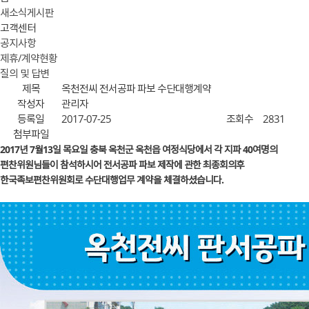
새소식게시판
고객센터
공지사항
제휴/계약현황
질의 및 답변
제목
옥천전씨 전서공파 파보 수단대행계약
작성자
관리자
등록일
2017-07-25
조회수
2831
첨부파일
2017년 7월13일 목요일 충북 옥천군 옥천읍 여정식당에서 각 지파 40여명의
편찬위원님들이 참석하시어 전서공파 파보 제작에 관한 최종회의후
한국족보편찬위원회로 수단대행업무 계약을 체결하셨습니다.