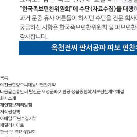
목록
이전글
함양오씨대동보편찬계약
다음글
순흥안씨 탐진군 오성군파(예판공 정읍종친회)세보편찬계약체결
회사소개
개인정보처리방침
저작권정책
이메일 무단수집거부
패밀리사이트
한국족보편찬위원회