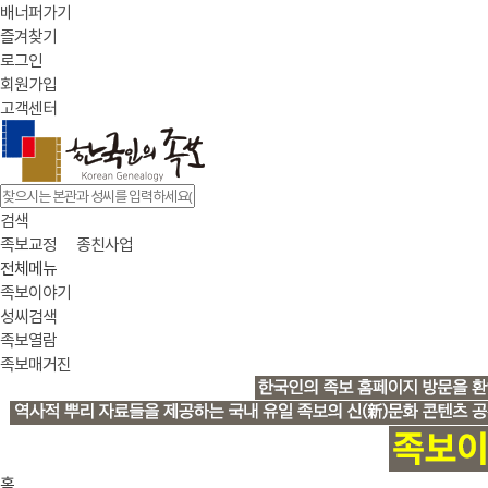
배너퍼가기
즐겨찾기
로그인
회원가입
고객센터
검색
족보교정
종친사업
전체메뉴
족보이야기
성씨검색
족보열람
족보매거진
홈