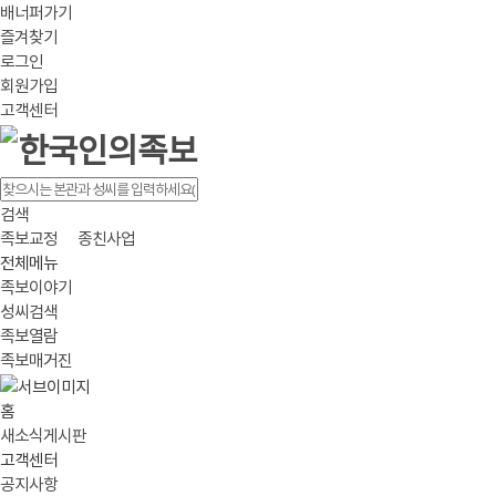
배너퍼가기
즐겨찾기
로그인
회원가입
고객센터
검색
족보교정
종친사업
전체메뉴
족보이야기
성씨검색
족보열람
족보매거진
홈
새소식게시판
고객센터
공지사항