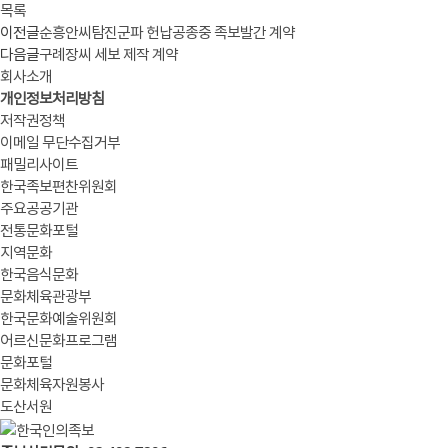
목록
이전글
순흥안씨탐진군파 헌납공종중 족보발간 계약
다음글
구례장씨 세보 제작 계약
회사소개
개인정보처리방침
저작권정책
이메일 무단수집거부
패밀리사이트
한국족보편찬위원회
주요공공기관
전통문화포털
지역문화
한국음식문화
문화체육관광부
한국문화예술위원회
어르신문화프로그램
문화포털
문화체육자원봉사
도산서원