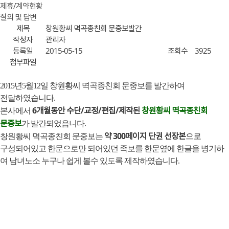
제휴/계약현황
질의 및 답변
제목
창원황씨 멱곡종친회 문중보발간
작성자
관리자
등록일
2015-05-15
조회수
3925
첨부파일
2015년5월12일 창원황씨 멱곡종친회 문중보를 발간하여
전달하였습니다.
6개월동안 수단/교정/편집/제작된
창원황씨 멱곡종친회
본사에서
문중보
가 발간되었읍니다.
약 300페이지 단권 선장본
창원황씨 멱곡종친회 문중보는
으로
구성되어있고 한문으로만 되어있던 족보를 한문옆에 한글을 병기하
여 남녀노소 누구나 쉽게 볼수 있도록 제작하였습니다.