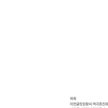
목록
이전글
창원황씨 멱곡종친회