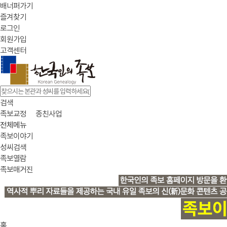
배너퍼가기
즐겨찾기
로그인
회원가입
고객센터
검색
족보교정
종친사업
전체메뉴
족보이야기
성씨검색
족보열람
족보매거진
홈