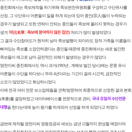
종친회에서는 족보제작을 하기위해 족보편찬위원회를 구성하고 수단유사를
선정, 그 수단유사 어른들이 일을 하게 되는데 있어 종인(宗人)들이 누락되는
경우가 발생되고 또한 연락이 안되는 종인들이 족보에 올리지 못하는 경우가
미단(未單 ; 족보에 참여하지 않은 집안)
생겨
처리가 많이 발생되었다.
그 결과 수단참여도가 현저히 낮아 족보발행이 되더라도 정작 가족들 이름들이
빠져있는 족보를 소장안하겠다는 종인들 때문에 종친회에서는 새로 발간한
족보들이 재고로 남아 금전적인 피해가 발생되는 경우가 많았다.
영천이씨 종친회에서도 역시 과거(1993년 ; 계해보 발간 당시)에는 문중 유사
어른들이 수단을 하다보니 무려 4년이라는 기간이 걸려 시간적, 금전적인
소모가 많았었다고 회상하시었다.
이에 전국 여러 전문 보소업체들을 견학/방문하여 최종적으로 선정한 결과 본회
국내 유일의 수단전문
(本會)를 결정하였고 데이터베이스를 전문적으로 관리,
대행
을 한다는데에 높이 평가를 하게되어 선정을 하게 되었다고 하였다.
금번에 제작될 영천이씨 영동정공파 세보는 금년 12월까지 완성할 예정이며