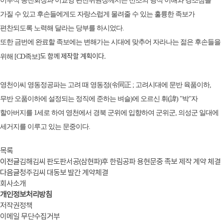
이부식 종친회장과 이교영 편찬위원장께서는 선조의 행적 이해와 경조심을
가질 수 있고 후손들에게도 자랑스럽게 물려줄 수 있는 훌륭한 족보가
편찬되도록 노력해 달라는 당부를 하시었다.
또한 금번에 완료할 족보에는 변해가는 시대에 맞추어 자라나는 젊은 후손들을
도 함께 제작할 계획이다.
위해 [CD족보]
영천이씨 영동정공파는 고려 때 영동정(令同正 ; 고려시대에 문반 육품이하,
무반 오품이하에 설정되는 정직에 준하는 벼슬)에 오르신 휘(諱) "박"자
할아버지를 1세로 하여 영천에서 경북 군위에 입향하여 군위군, 의성군 일대에
세거지를 이루고 있는 문중이다.
목록
이전글
김해김씨 판도판서공(삼현파)후 한림공파 용현문중 족보 제작 계약 체결
다음글
청주김씨 대동보 발간 계약체결
회사소개
개인정보처리방침
저작권정책
이메일 무단수집거부