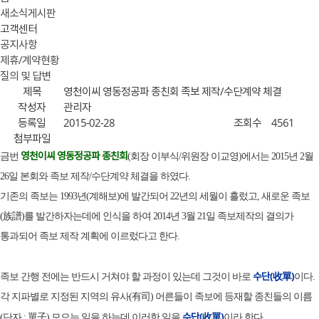
새소식게시판
고객센터
공지사항
제휴/계약현황
질의 및 답변
제목
영천이씨 영동정공파 종친회 족보 제작/수단계약 체결
작성자
관리자
등록일
2015-02-28
조회수
4561
첨부파일
영천이씨 영동정공파 종친회
금번
(회장 이부식/위원장 이교영)에서는 2015년 2월
26일 본회와 족보 제작/수단계약 체결을 하였다.
기존의 족보는 1993년(계해보)에 발간되어 22년의 세월이 흘렀고, 새로운 족보
(族譜)를 발간하자는데에 인식을 하여 2014년 3월 21일 족보제작의 결의가
통과되어 족보 제작 계획에 이르렀다고 한다.
수단(收單)
족보 간행 전에는 반드시 거쳐야 할 과정이 있는데 그것이 바로
이다.
각 지파별로 지정된 지역의 유사(有司) 어른들이 족보에 등재할 종친들의 이름
수단(收單)
(단자 ; 單子) 모으는 일을 하는데 이러한 일을
이라 한다.