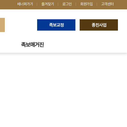
배너퍼가기
즐겨찾기
로그인
회원가입
고객센터
족보교정
종친사업
족보매거진