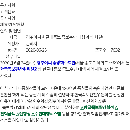
공지사항
고객센터
공지사항
제휴/계약현황
질의 및 답변
제목
경주이씨 한글대종보 족보수단 대행 계약 체결!
작성자
관리자
등록일
2020-06-25
조회수
7632
첨부파일
2020년 6월 24일(수)
경주이씨 중앙화수회관
(서울 종로구 혜화로 소재)에서 본
한국족보편찬위위원회
와 한글대종보 족보수단 대행 계약 체결 조인식을
가졌다.
이 날 각파 대종회장들이 모인 가운데 180여만 종친들의 숙원사업인 대종보
편찬을 하게 되는 총괄 계획 수립의 설명과 本한국족보편찬위원회를 선정한
이유에 대해 이규황 화수회장(경주이씨한글대종보편찬회회장)은
“족보발간업체 5개사의 장단점을 비교 분석하여
△한글족보발간실적 △
견적금액 △안정성 △수단대행시스템
등을 평가한 결과 적임업체라고 평가되어
선정을 하였다”고 설명하였다.