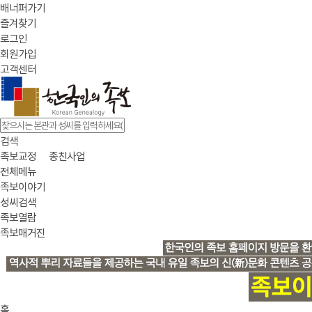
배너퍼가기
즐겨찾기
로그인
회원가입
고객센터
검색
족보교정
종친사업
전체메뉴
족보이야기
성씨검색
족보열람
족보매거진
홈