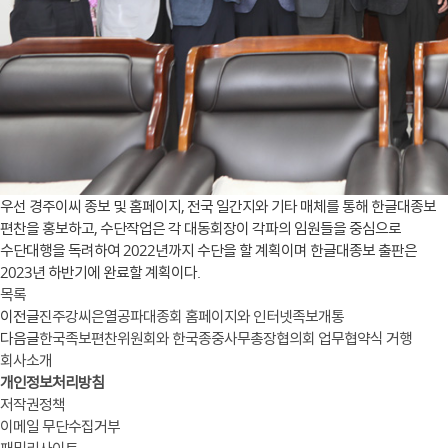
우선 경주이씨 종보 및 홈페이지, 전국 일간지와 기타 매체를 통해 한글대종보
편찬을 홍보하고, 수단작업은 각 대동회장이 각파의 임원들을 중심으로
수단대행을 독려하여 2022년까지 수단을 할 계획이며 한글대종보 출판은
2023년 하반기에 완료할 계획이다.
목록
이전글
진주강씨은열공파대종회 홈페이지와 인터넷족보개통
다음글
한국족보편찬위원회와 한국종중사무총장협의회 업무협약식 거행
회사소개
개인정보처리방침
저작권정책
이메일 무단수집거부
패밀리사이트