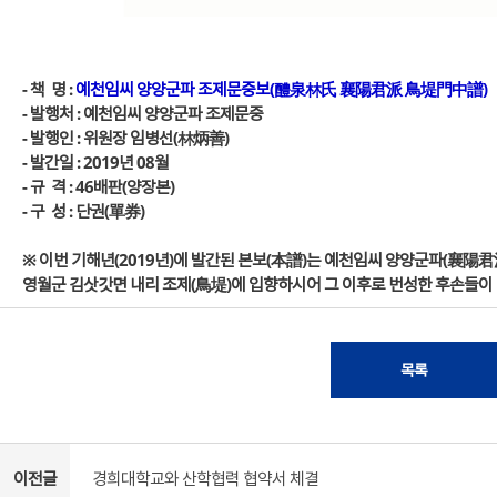
- 책 명 :
예천임씨 양양군파 조제문중보(醴泉林氏 襄陽君派 鳥堤門中譜)
- 발행처 : 예천임씨 양양군파 조제문중
- 발행인 : 위원장 임병선(林炳善)
- 발간일 : 2019년 08월
- 규 격 : 46배판(양장본)
- 구 성 : 단권(單券)
※ 이번 기해년(2019년)에 발간된 본보(本譜)는 예천임씨 양양군파(襄陽君
영월군 김삿갓면 내리 조제(鳥堤)에 입향하시어 그 이후로 번성한 후손들이
목록
이전글
경희대학교와 산학협력 협약서 체결