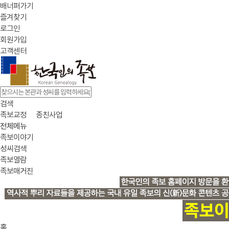
배너퍼가기
즐겨찾기
로그인
회원가입
고객센터
검색
족보교정
종친사업
전체메뉴
족보이야기
성씨검색
족보열람
족보매거진
홈