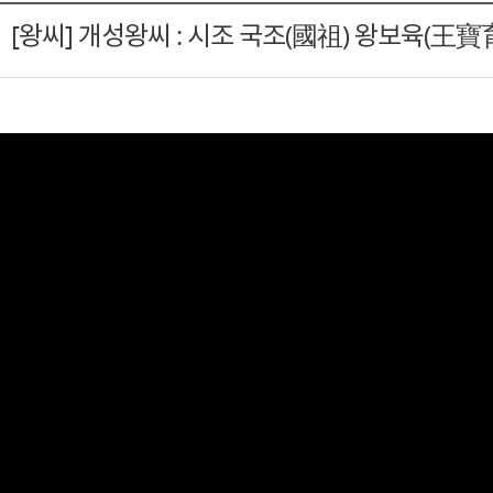
[왕씨] 개성왕씨 : 시조 국조(國祖) 왕보육(王寶