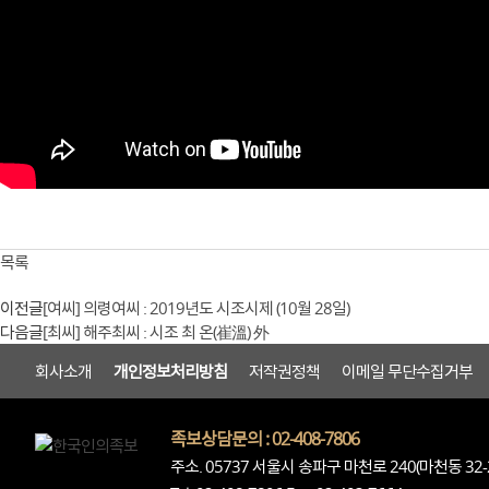
목록
이전글
[여씨] 의령여씨 : 2019년도 시조시제 (10월 28일)
다음글
[최씨] 해주최씨 : 시조 최 온(崔溫) 外
회사소개
개인정보처리방침
저작권정책
이메일 무단수집거부
족보상담문의 : 02-408-7806
주소. 05737 서울시 송파구 마천로 240(마천동 32