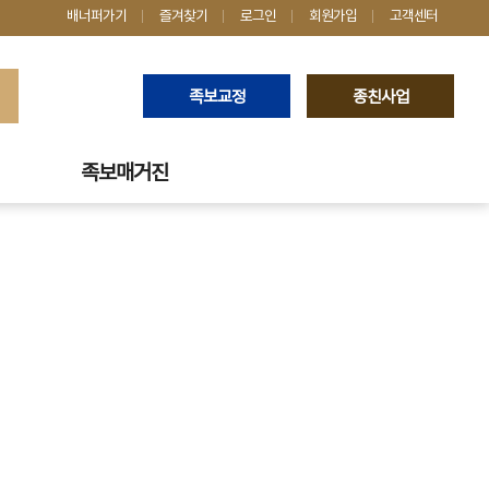
배너퍼가기
즐겨찾기
로그인
회원가입
고객센터
족보교정
종친사업
족보매거진